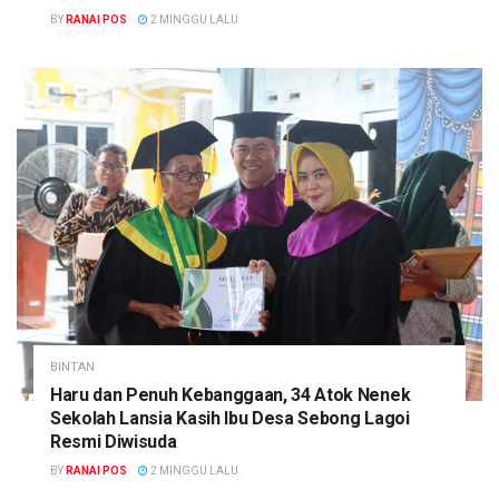
BY
RANAI POS
2 MINGGU LALU
BINTAN
Haru dan Penuh Kebanggaan, 34 Atok Nenek
Sekolah Lansia Kasih Ibu Desa Sebong Lagoi
Resmi Diwisuda
BY
RANAI POS
2 MINGGU LALU