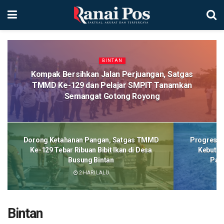
BINTAN
Kompak Bersihkan Jalan Perjuangan, Satgas
TMMD Ke-129 dan Pelajar SMPIT Tanamkan
Semangat Gotong Royong
Dorong Ketahanan Pangan, Satgas TMMD
Progres 9
Ke-129 Tebar Ribuan Bibit Ikan di Desa
Kebut P
Busung Bintan
Pang
2 HARI LALU
Bintan