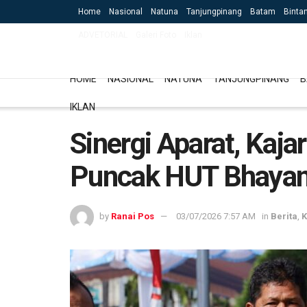
Home
Nasional
Natuna
Tanjungpinang
Batam
Binta
ADVETORIAL
Galeri Foto
Iklan
HOME
NASIONAL
NATUNA
TANJUNGPINANG
B
IKLAN
Sinergi Aparat, Kaja
Puncak HUT Bhayan
by
Ranai Pos
03/07/2026 7:57 AM
in
Berita
,
K