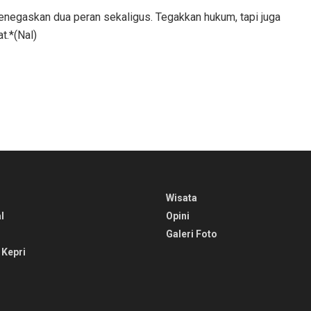
enegaskan dua peran sekaligus. Tegakkan hukum, tapi juga
t.*(Nal)
Wisata
l
Opini
Galeri Foto
 Kepri