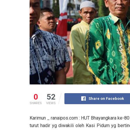
0
52
Share on Facebook
SHARES
VIEWS
Karimun _ ranaipos.com : HUT Bhayangkara ke-80 
turut hadir yg diwakili oleh Kasi Pidum yg berti