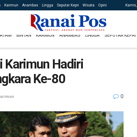
n
Karimun
Anambas
Lingga
Seputar Kepri
Wisata
Opini
Kamis,
ATAM
BINTAN
KARIMUN
ANAMBAS
LINGGA
SEPUTAR KEPRI
ri Karimun Hadiri
gkara Ke-80
0
arimun