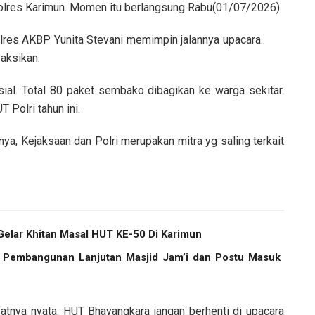
olres Karimun. Momen itu berlangsung Rabu(01/07/2026).
lres AKBP Yunita Stevani memimpin jalannya upacara.
aksikan.
ial. Total 80 paket sembako dibagikan ke warga sekitar.
T Polri tahun ini.
ya, Kejaksaan dan Polri merupakan mitra yg saling terkait
elar Khitan Masal HUT KE-50 Di Karimun
, Pembangunan Lanjutan Masjid Jam’i dan Postu Masuk
atnya nyata. HUT Bhayangkara jangan berhenti di upacara