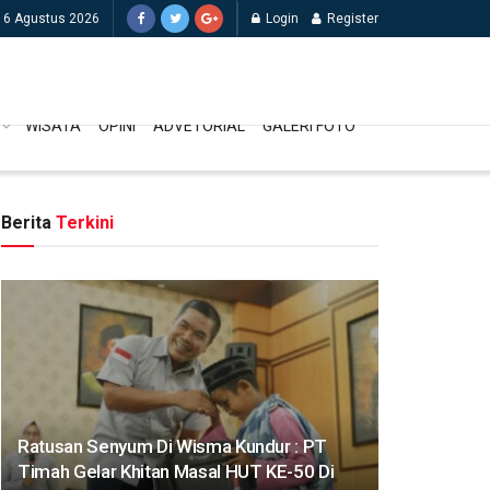
 6 Agustus 2026
Login
Register
WISATA
OPINI
ADVETORIAL
GALERI FOTO
Berita
Terkini
Ratusan Senyum Di Wisma Kundur : PT
Timah Gelar Khitan Masal HUT KE-50 Di