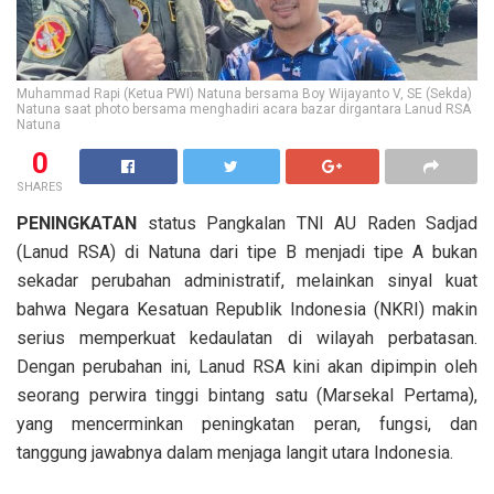
Muhammad Rapi (Ketua PWI) Natuna bersama Boy Wijayanto V, SE (Sekda)
Natuna saat photo bersama menghadiri acara bazar dirgantara Lanud RSA
Natuna
0
SHARES
PENINGKATAN
status Pangkalan TNI AU Raden Sadjad
(Lanud RSA) di Natuna dari tipe B menjadi tipe A bukan
sekadar perubahan administratif, melainkan sinyal kuat
bahwa Negara Kesatuan Republik Indonesia (NKRI) makin
serius memperkuat kedaulatan di wilayah perbatasan.
Dengan perubahan ini, Lanud RSA kini akan dipimpin oleh
seorang perwira tinggi bintang satu (Marsekal Pertama),
yang mencerminkan peningkatan peran, fungsi, dan
tanggung jawabnya dalam menjaga langit utara Indonesia.