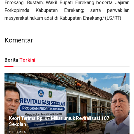
Enrekang, Bustam; Wakil Bupati Enrekang beserta Jajaran
Forkopimda Kabupaten Enrekang; serta perwakilan
masyarakat hukum adat di Kabupaten Enrekang.*(LS/RT)
Komentar
Berita
Terkini
Kepri Terima Rp. 97 Miliar untuk Revitalisasi 107
Sekolah
6 JAM LALU