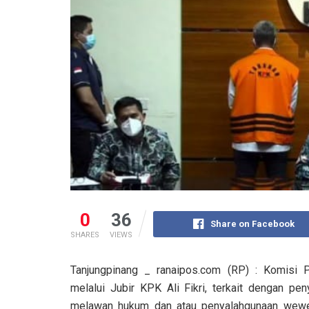
0
36
Share on Facebook
SHARES
VIEWS
Tanjungpinang _ ranaipos.com (RP) : Komisi
melalui Jubir KPK Ali Fikri, terkait dengan pe
melawan hukum dan atau penyalahgunaan wewen