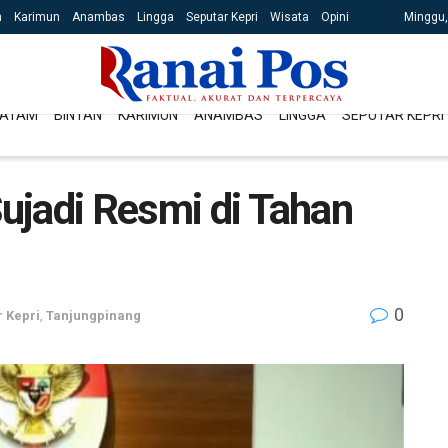
n
Karimun
Anambas
Lingga
Seputar Kepri
Wisata
Opini
Minggu,
ATAM
BINTAN
KARIMUN
ANAMBAS
LINGGA
SEPUTAR KEPRI
Sujadi Resmi di Tahan
0
 Kepri
,
Tanjungpinang