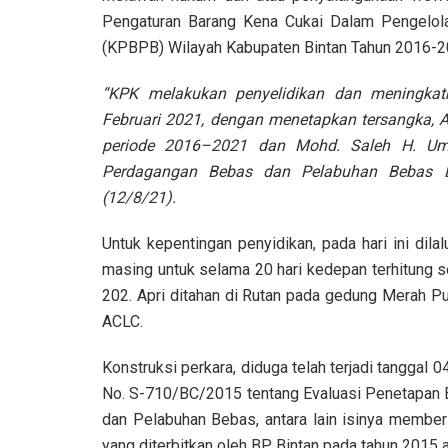
Pengaturan Barang Kena Cukai Dalam Pengelo
(KPBPB) Wilayah Kabupaten Bintan Tahun 2016-2
“KPK melakukan penyelidikan dan meningkatk
Februari 2021, dengan menetapkan tersangka, Ap
periode 2016–2021 dan Mohd. Saleh H. Um
Perdagangan Bebas dan Pelabuhan Bebas Bi
(12/8/21).
Untuk kepentingan penyidikan, pada hari ini dil
masing untuk selama 20 hari kedepan terhitung 
202. Apri ditahan di Rutan pada gedung Merah Pu
ACLC.
Konstruksi perkara, diduga telah terjadi tanggal
No. S-710/BC/2015 tentang Evaluasi Penetapan
dan Pelabuhan Bebas, antara lain isinya memberi
yang diterbitkan oleh BP Bintan pada tahun 2015 a