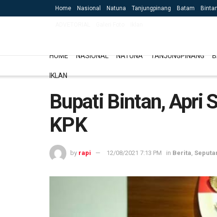
Home
Nasional
Natuna
Tanjungpinang
Batam
Binta
ADVETORIAL
Galeri Foto
Iklan
HOME
NASIONAL
NATUNA
TANJUNGPINANG
B
IKLAN
Bupati Bintan, Apri 
KPK
by
rapi
12/08/2021 7:13 PM
in
Berita
,
Seputar