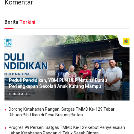
Komentar
Berita
Terkini
Peduli Pendidikan, YBM PLN ULP Natuna Bantu
Perlengkapan Sekolah Anak Kurang Mampu
10 JAM LALU
Dorong Ketahanan Pangan, Satgas TMMD Ke-129 Tebar
Ribuan Bibit Ikan di Desa Busung Bintan
Progres 99 Persen, Satgas TMMD Ke-129 Kebut Penyelesaian
Lahan Ketahanan Pangan di Teluk Sasah Bintan