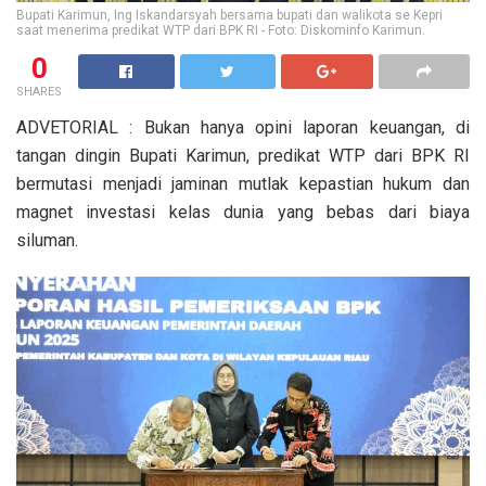
Bupati Karimun, Ing Iskandarsyah bersama bupati dan walikota se Kepri
saat menerima predikat WTP dari BPK RI - Foto: Diskominfo Karimun.
0
SHARES
ADVETORIAL : Bukan hanya opini laporan keuangan, di
tangan dingin Bupati Karimun, predikat WTP dari BPK RI
bermutasi menjadi jaminan mutlak kepastian hukum dan
magnet investasi kelas dunia yang bebas dari biaya
siluman.