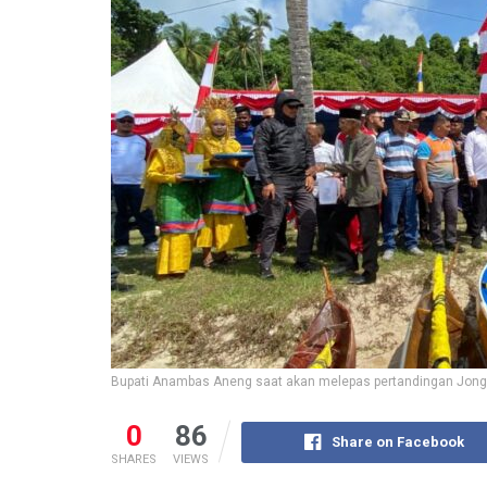
Bupati Anambas Aneng saat akan melepas pertandingan Jon
0
86
Share on Facebook
SHARES
VIEWS