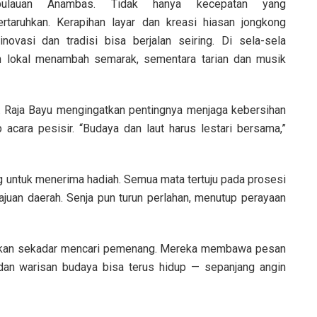
pulauan Anambas. Tidak hanya kecepatan yang
ertaruhkan. Kerapihan layar dan kreasi hiasan jongkong
ovasi dan tradisi bisa berjalan seiring. Di sela-sela
an lokal menambah semarak, sementara tarian dan musik
s. Raja Bayu mengingatkan pentingnya menjaga kebersihan
acara pesisir. “Budaya dan laut harus lestari bersama,”
 untuk menerima hadiah. Semua mata tertuju pada prosesi
uan daerah. Senja pun turun perlahan, menutup perayaan
r bukan sekadar mencari pemenang. Mereka membawa pesan
dan warisan budaya bisa terus hidup — sepanjang angin