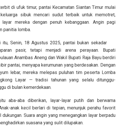
bit di ufuk timur, pantai Kecamatan Siantan Timur mulai
eluarga sibuk mencari sudut terbaik untuk memotret,
g layar mereka dengan penuh kebanggaan. Angin pagi
 panitia lomba.
i itu, Senin, 18 Agustus 2025, pantai bukan sekadar
paran pasir, tetapi menjadi arena perayaan. Bupati
ulauan Anambas Aneng dan Wakil Bupati Raja Bayu berdiri
bibir pantai, menyapa kerumunan yang berdesakan. Dengan
yum lebar, mereka melepas puluhan tim peserta Lomba
gkong Layar — tradisi tahunan yang selalu ditunggu-
ggu di bulan kemerdekaan.
itu aba-aba diberikan, layar-layar putih dan berwarna
nak-anak kecil berlari di tepian, menunjuk perahu favorit
l dukungan. Suara angin yang menegangkan layar berpadu
menghadirkan suasana yang sulit dilupakan.