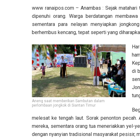
www ranaipos.com – Anambas : Sejak matahari ter
dipenuhi orang. Warga berdatangan membawa k
sementara para nelayan menyiapkan jongkon
berhembus kencang, tepat seperti yang diharapkan
Har
ham
Kep
di 
sen
Jon
tun
Aneng saat memberikan Sambutan dalam
perlombaan jongkok di Siantan Timur
Beg
melesat ke tengah laut. Sorak penonton pecah. A
mereka, sementara orang tua meneriakkan yel-ye
dengan nyanyian tradisional masyarakat pesisir, 