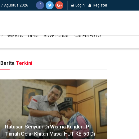
 7 Agustus 2026
Login
Register
WISATA
OPINI
ADVETORIAL
GALERI FOTO
Berita
Terkini
Ratusan Senyum Di Wisma Kundur : PT
Timah Gelar Khitan Masal HUT KE-50 Di