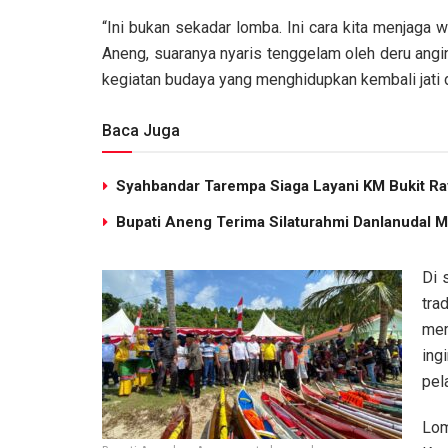
“Ini bukan sekadar lomba. Ini cara kita menjaga 
Aneng, suaranya nyaris tenggelam oleh deru angin
kegiatan budaya yang menghidupkan kembali jati d
Baca Juga
Syahbandar Tarempa Siaga Layani KM Bukit Ra
Bupati Aneng Terima Silaturahmi Danlanudal M
Di 
tra
mem
ing
pel
Lom