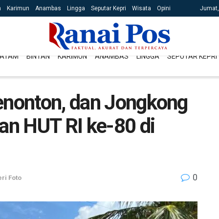
n
Karimun
Anambas
Lingga
Seputar Kepri
Wisata
Opini
Jumat,
ATAM
BINTAN
KARIMUN
ANAMBAS
LINGGA
SEPUTAR KEPRI
Penonton, dan Jongkong
aan HUT RI ke-80 di
0
ri Foto