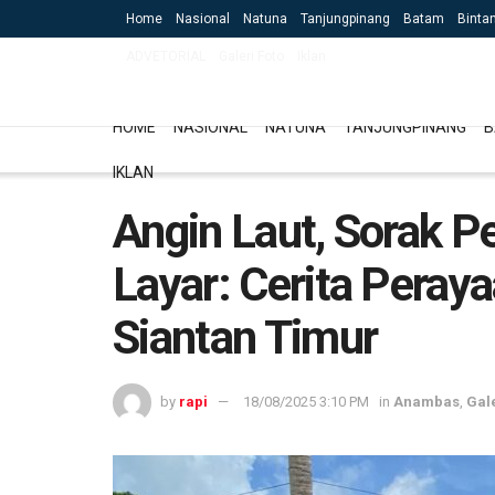
Home
Nasional
Natuna
Tanjungpinang
Batam
Binta
ADVETORIAL
Galeri Foto
Iklan
HOME
NASIONAL
NATUNA
TANJUNGPINANG
B
IKLAN
Angin Laut, Sorak 
Layar: Cerita Peray
Siantan Timur
by
rapi
18/08/2025 3:10 PM
in
Anambas
,
Gale