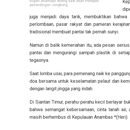
Bupati Anambas Aneng saat akan melepas
Ke
pertandingan Jongkong
dip
juga menjadi daya tarik, membuktikan bahwa in
perlombaan, pasar rakyat dan pameran kerajin
tradisional membuat pantai tak pernah sunyi.
Namun di balik kemeriahan itu, ada pesan seriu
pantai dan mengurangi sampah plastik di setiap 
tegasnya.
Saat lomba usai, para pemenang naik ke panggung
doa bersama untuk keselamatan pelaut dan kemaj
dengan langit jingga yang indah.
Di Siantan Timur, perahu-perahu kecil berlaya
bahwa semangat kebersamaan, cinta tanah air, 
masih berhembus di Kepulauan Anambas *(Heri).