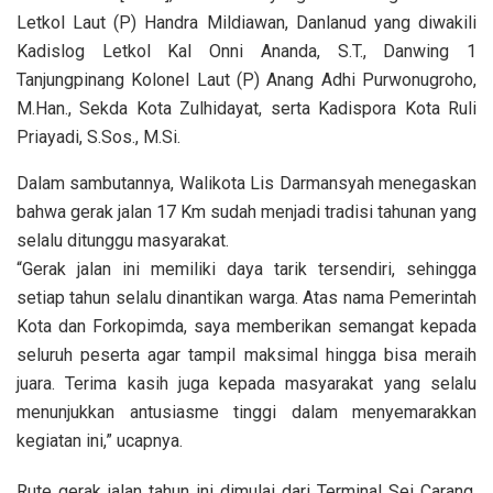
Letkol Laut (P) Handra Mildiawan, Danlanud yang diwakili
Kadislog Letkol Kal Onni Ananda, S.T., Danwing 1
Tanjungpinang Kolonel Laut (P) Anang Adhi Purwonugroho,
M.Han., Sekda Kota Zulhidayat, serta Kadispora Kota Ruli
Priayadi, S.Sos., M.Si.
Dalam sambutannya, Walikota Lis Darmansyah menegaskan
bahwa gerak jalan 17 Km sudah menjadi tradisi tahunan yang
selalu ditunggu masyarakat.
“Gerak jalan ini memiliki daya tarik tersendiri, sehingga
setiap tahun selalu dinantikan warga. Atas nama Pemerintah
Kota dan Forkopimda, saya memberikan semangat kepada
seluruh peserta agar tampil maksimal hingga bisa meraih
juara. Terima kasih juga kepada masyarakat yang selalu
menunjukkan antusiasme tinggi dalam menyemarakkan
kegiatan ini,” ucapnya.
Rute gerak jalan tahun ini dimulai dari Terminal Sei Carang,