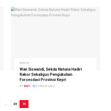
BERITA
Wan Siswandi, Sekda Natuna Hadiri
Rakor Sekaligus Pengukuhan
Forsesdasi Provinsi Kepri
BY
RAPI
8 TAHUN LALU
…
69
70