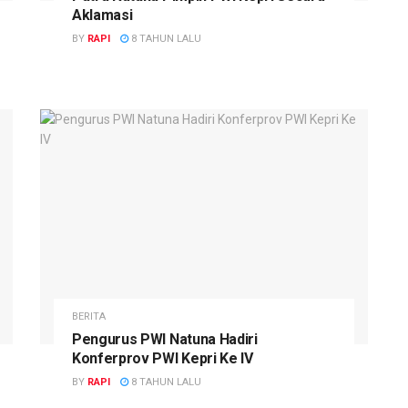
Aklamasi
BY
RAPI
8 TAHUN LALU
BERITA
Pengurus PWI Natuna Hadiri
Konferprov PWI Kepri Ke IV
BY
RAPI
8 TAHUN LALU