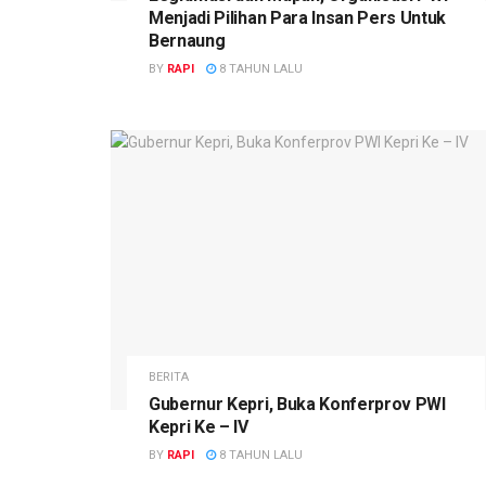
Menjadi Pilihan Para Insan Pers Untuk
Bernaung
BY
RAPI
8 TAHUN LALU
BERITA
Gubernur Kepri, Buka Konferprov PWI
Kepri Ke – IV
BY
RAPI
8 TAHUN LALU