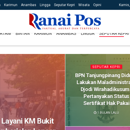
n
Karimun
Anambas
Lingga
Seputar Kepri
Wisata
Opini
Kamis,
ATAM
BINTAN
KARIMUN
ANAMBAS
LINGGA
SEPUTAR KEPRI
SEPUTAR KEPRI
BPN Tanjungpinang Did
Lakukan Maladministra
Djodi Wirahadikusum
Pertanyakan Status
Sertifikat Hak Pakai
1 BULAN LALU
 Layani KM Bukit