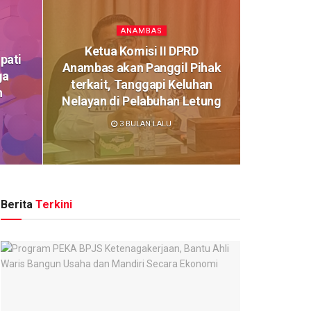
ANAMBAS
Ketua Komisi II DPRD
pati
Anambas akan Panggil Pihak
ga
terkait, Tanggapi Keluhan
n
Nelayan di Pelabuhan Letung
3 BULAN LALU
Berita
Terkini