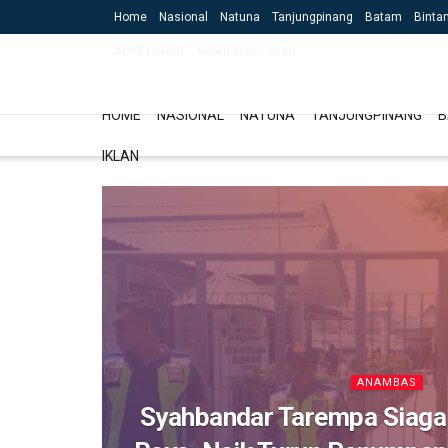
Home
Nasional
Natuna
Tanjungpinang
Batam
Binta
ADVETORIAL
Galeri Foto
Iklan
HOME
NASIONAL
NATUNA
TANJUNGPINANG
B
IKLAN
ANAMBAS
Syahbandar Tarempa Siaga