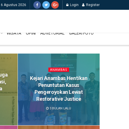
 6 Agustus 2026
Login
Register
WISATA
OPINI
ADVETORIAL
GALERI FOTO
ANAMBAS
uga
Kejari Anambas Hentikan
si,
Penuntutan Kasus
a
Pengeroyokan Lewat
Restorative Justice
3 BULAN LALU