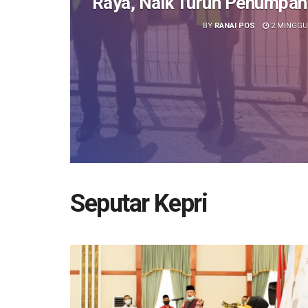
Raya, Naik Turun Penumpang
BY
RANAI POS
2 MINGGU
Seputar Kepri