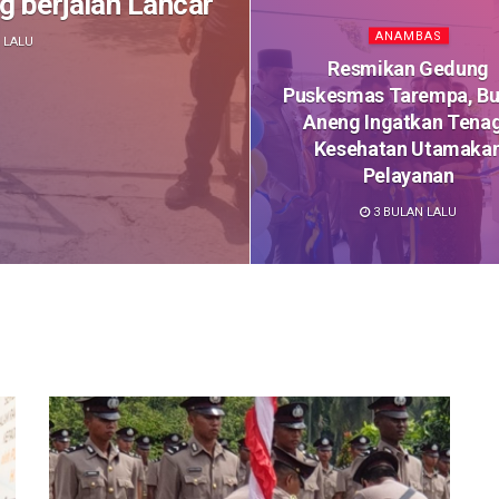
 berjalan Lancar
ANAMBAS
 LALU
Resmikan Gedung
Puskesmas Tarempa, Bu
Aneng Ingatkan Tena
Kesehatan Utamaka
Pelayanan
3 BULAN LALU