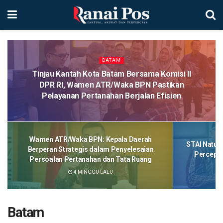
BATAM
Tinjau Kantah Kota Batam Bersama Komisi II
DPR RI, Wamen ATR/Waka BPN Pastikan
Pelayanan Pertanahan Berjalan Efisien
Wamen ATR/Waka BPN: Kepala Daerah
STAI Natun
Berperan Strategis dalam Penyelesaian
Percepat
Persoalan Pertanahan dan Tata Ruang
4 MINGGU LALU
Batam