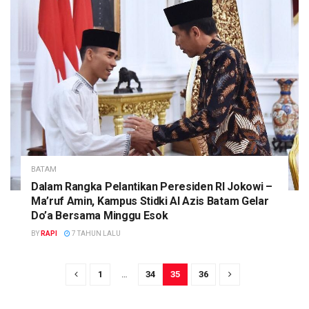
BATAM
Dalam Rangka Pelantikan Peresiden RI Jokowi –
Ma’ruf Amin, Kampus Stidki Al Azis Batam Gelar
Do’a Bersama Minggu Esok
BY
RAPI
7 TAHUN LALU
1
…
34
35
36