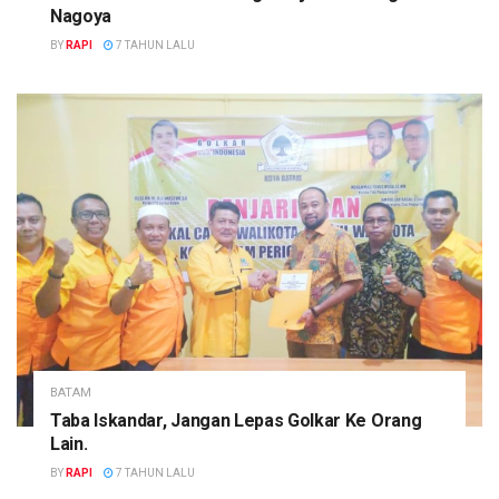
Nagoya
BY
RAPI
7 TAHUN LALU
BATAM
Taba Iskandar, Jangan Lepas Golkar Ke Orang
Lain.
BY
RAPI
7 TAHUN LALU