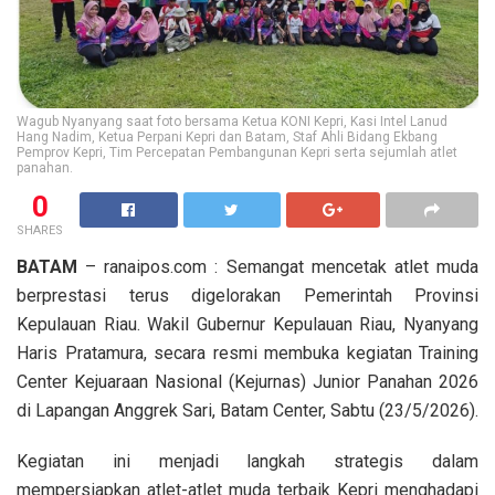
Wagub Nyanyang saat foto bersama Ketua KONI Kepri, Kasi Intel Lanud
Hang Nadim, Ketua Perpani Kepri dan Batam, Staf Ahli Bidang Ekbang
Pemprov Kepri, Tim Percepatan Pembangunan Kepri serta sejumlah atlet
panahan.
0
SHARES
BATAM
– ranaipos.com : Semangat mencetak atlet muda
berprestasi terus digelorakan Pemerintah Provinsi
Kepulauan Riau. Wakil Gubernur Kepulauan Riau, Nyanyang
Haris Pratamura, secara resmi membuka kegiatan Training
Center Kejuaraan Nasional (Kejurnas) Junior Panahan 2026
di Lapangan Anggrek Sari, Batam Center, Sabtu (23/5/2026).
Kegiatan ini menjadi langkah strategis dalam
mempersiapkan atlet-atlet muda terbaik Kepri menghadapi