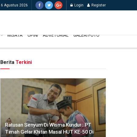
 6 Agustus 2026
Login
Register
WISATA
OPINI
ADVETORIAL
GALERI FOTO
Berita
Terkini
Ratusan Senyum Di Wisma Kundur : PT
Timah Gelar Khitan Masal HUT KE-50 Di