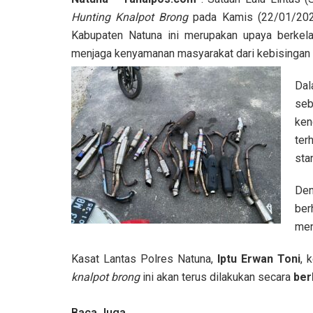
Hunting Knalpot Brong
pada Kamis (22/01/2026)
Kabupaten Natuna ini merupakan upaya berkelanj
menjaga kenyamanan masyarakat dari kebisingan k
Dal
se
ken
ter
sta
Den
ber
me
Kasat Lantas Polres Natuna,
Iptu Erwan Toni
, 
knalpot brong
ini akan terus dilakukan secara
ber
Baca Juga