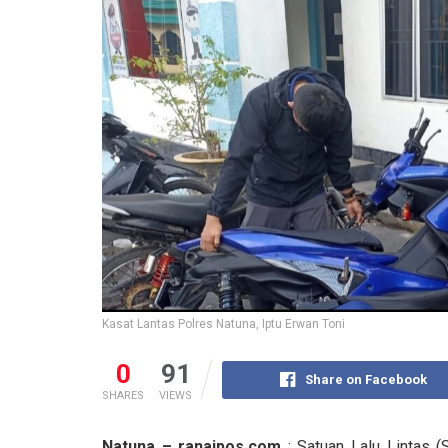
Kasat Lantas Polres Natuna, Iptu Erwan Toni
0
91
Share on Facebook
SHARES
VIEWS
Natuna – ranaipos.com
: Satuan Lalu Lintas (