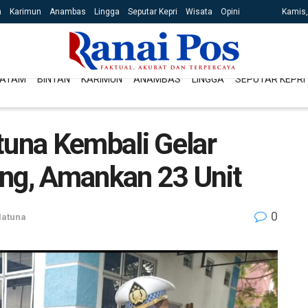
n
Karimun
Anambas
Lingga
Seputar Kepri
Wisata
Opini
Kamis,
ATAM
BINTAN
KARIMUN
ANAMBAS
LINGGA
SEPUTAR KEPRI
tuna Kembali Gelar
ong, Amankan 23 Unit
0
atuna