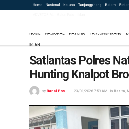
Home
Nasional
Natuna
Tanjungpinang
Batam
Binta
ADVETORIAL
Galeri Foto
Iklan
HOME
NASIONAL
NATUNA
TANJUNGPINANG
B
IKLAN
Satlantas Polres Na
Hunting Knalpot Br
by
Ranai Pos
23/01/2026 7:59 AM
in
Berita
,
N