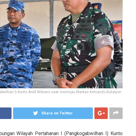
wilhan I) Kunto Arief Wibowo saat meninjau Markas Komando Batalyon
Share on Twitter
bungan Wilayah Pertahanan I (Pangkogabwilhan I)
Kunto