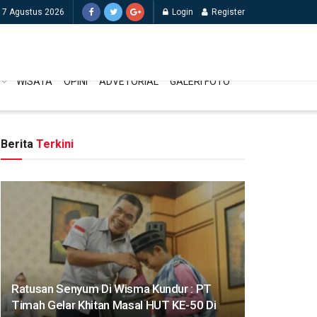
 7 Agustus 2026
Login
Register
WISATA
OPINI
ADVETORIAL
GALERI FOTO
Berita
Terkini
Ratusan Senyum Di Wisma Kundur : PT
Timah Gelar Khitan Masal HUT KE-50 Di