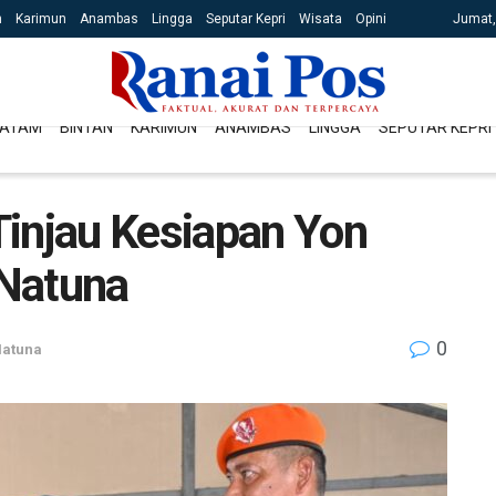
n
Karimun
Anambas
Lingga
Seputar Kepri
Wisata
Opini
Jumat,
ATAM
BINTAN
KARIMUN
ANAMBAS
LINGGA
SEPUTAR KEPRI
Tinjau Kesiapan Yon
 Natuna
0
atuna