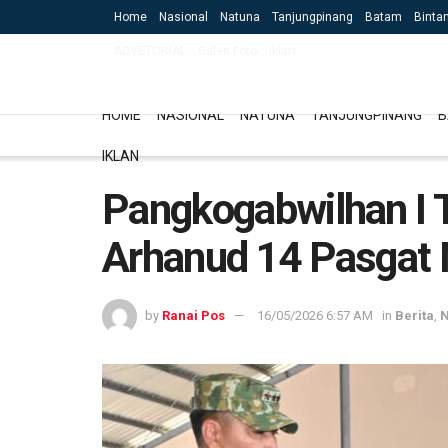
Home
Nasional
Natuna
Tanjungpinang
Batam
Binta
ADVETORIAL
Galeri Foto
Iklan
HOME
NASIONAL
NATUNA
TANJUNGPINANG
B
IKLAN
Pangkogabwilhan I 
Arhanud 14 Pasgat
by
Ranai Pos
16/05/2026 6:57 AM
in
Berita
,
N