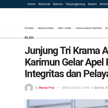
Home
Nasional
Natuna
Tanjungpinang
Batam
Binta
ADVETORIAL
Galeri Foto
Iklan
HOME
NASIONAL
NATUNA
TANJUNGPINANG
B
IKLAN
Junjung Tri Krama A
Karimun Gelar Apel
Integritas dan Pela
by
Ranai Pos
08/06/2026 6:12 PM
in
Berita
,
K