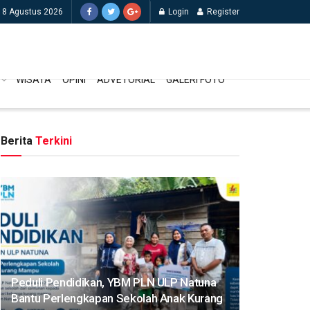
, 8 Agustus 2026
Login
Register
WISATA
OPINI
ADVETORIAL
GALERI FOTO
Berita
Terkini
Peduli Pendidikan, YBM PLN ULP Natuna
Bantu Perlengkapan Sekolah Anak Kurang