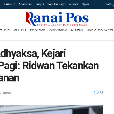
n
Karimun
Anambas
Lingga
Seputar Kepri
Wisata
Opini
Sabtu
ATAM
BINTAN
KARIMUN
ANAMBAS
LINGGA
SEPUTAR KEPRI
dhyaksa, Kejari
 Pagi: Ridwan Tekankan
yanan
0
arimun