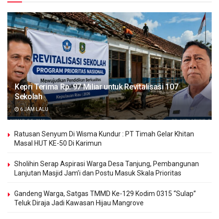
Kepri Terima Rp. 97 Miliar untuk Revitalisasi 107
Sekolah
6 JAM LALU
Ratusan Senyum Di Wisma Kundur : PT Timah Gelar Khitan
Masal HUT KE-50 Di Karimun
Sholihin Serap Aspirasi Warga Desa Tanjung, Pembangunan
Lanjutan Masjid Jam’i dan Postu Masuk Skala Prioritas
Gandeng Warga, Satgas TMMD Ke-129 Kodim 0315 “Sulap”
Teluk Diraja Jadi Kawasan Hijau Mangrove