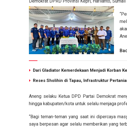
Demokrat DPRD Provinsi Kepri, Harlianto, Sumal
“Pe
mel
aka
Ane
Bac
Dari Gladiator Kemerdekaan Menjadi Korban K
Reses Sholihin di Tapau, Infrastruktur Pertani
Aneng selaku Ketua DPD Partai Demokrat mengi
hingga kabupaten/kota untuk selalu menjaga pro
“Bagi teman-teman yang saat ini dipercaya masya
saya berpesan agar selalu memberikan yang terb