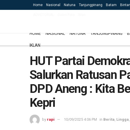
Home
Nasional
Natuna
Tanjungpinang
Batam
Binta
ADVETORIAL
Galeri Foto
Iklan
HOME
NASIONAL
NATUNA
TANJUNGPINANG
B
IKLAN
HUT Partai Demokrat
Salurkan Ratusan P
DPD Aneng : Kita Bes
Kepri
by
rapi
10/09/2025 4:06 PM
in
Berita
,
Lingga