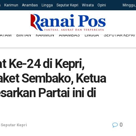
n
Karimun
Anambas
Lingga
Seputar Kepri
Wisata
Opini
Minggu,
ATAM
BINTAN
KARIMUN
ANAMBAS
LINGGA
SEPUTAR KEPRI
 Ke-24 di Kepri,
aket Sembako, Ketua
arkan Partai ini di
0
,
Seputar Kepri