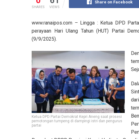
0
61
Share on Facebook
SHARES
VIEWS
www.ranaipos.com – Lingga : Ketua DPD Partai
perayaan Hari Ulang Tahun (HUT) Partai Demo
(9/9/2025).
Den
tem
Seja
Dal
Sin
dar
te
Ben
Ketua DPD Partai Demokrat Kepri Aneng saat prosesi
pemotongan tumpeng di dampingi istri dan pengurus
Per
partai
Pe