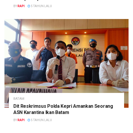
BY
RAPI
5 TAHUN LALU
BATAM
Dit Reskrimsus Polda Kepri Amankan Seorang
ASN Karantina Ikan Batam
BY
RAPI
5 TAHUN LALU