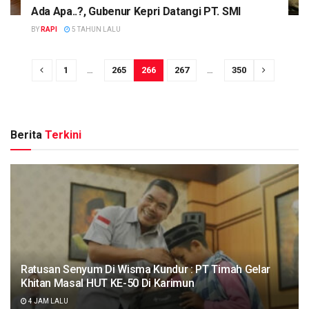
Ada Apa..?, Gubenur Kepri Datangi PT. SMI
BY
RAPI
5 TAHUN LALU
1
…
265
266
267
…
350
Berita
Terkini
Ratusan Senyum Di Wisma Kundur : PT Timah Gelar
Khitan Masal HUT KE-50 Di Karimun
4 JAM LALU