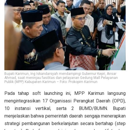
Bupati Karimun, Ing Iskandarsyah mendampingi Gubernur Kepri, Ansar
Ahmad, saat meninjau fasilitas dan pelayanan Gedung Mall Pelayanan
Publik (MPP) Kabupaten Karimun – Foto: Prokopim Karimun
Pada tahap soft launching ini, MPP Karimun langsung
mengintegrasikan 17 Organisasi Perangkat Daerah (OPD),
10 instansi vertikal, serta 2 BUMD/BUMN. Bupati
menjelaskan bahwa pemerintah daerah sengaja menerapkan
strategi pembangunan berkelanjutan secara bertahap (step