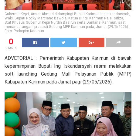
Gubernur Kepri, Ansar Ahmad didampingi Bupati Karimun Ing Iskandarsyah,
Wakil Bupati Rocky Marciano Bawole, Ketua DPRD Karimun Raja Rafiza,
Staf Khusus Gubernur Kepri Nurdin Basirun serta Danlanal Karimun, saat
menandatangani prasasti Gedung MPP Karimun pada, Jumat (29/5/2026) -
Foto: Prokopim Karimun
0
SHARES
ADVETORIAL : Pemerintah Kabupaten Karimun di bawah
kepemimpinan Bupati Ing Iskandarsyah resmi melakukan
soft launching Gedung Mall Pelayanan Publik (MPP)
Kabupaten Karimun pada Jumat pagi (29/05/2026).