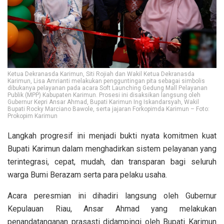
Ketua Dekranasda Karimun, Siti Rojiah dan Wakil Ketua Dekranasda
Karimun, Lisa Amrianti melakukan pengguntingan pita sebagai simbolis
dibukanya pelayanan pada acara Soft Launching Gedung Mall Pelayanan
Publik (MPP) Kabupaten Karimun. Prosesi ini disaksikan langsung oleh
Gubernur Kepri Ansar Ahmad, Bupati Karimun Ing Iskandarsyah, Wakil
Bupati Rocky Marciano Bawole, serta jajaran Forkopimda Karimun – Foto:
Prokopim Karimun
Langkah progresif ini menjadi bukti nyata komitmen kuat
Bupati Karimun dalam menghadirkan sistem pelayanan yang
terintegrasi, cepat, mudah, dan transparan bagi seluruh
warga Bumi Berazam serta para pelaku usaha.
Acara peresmian ini dihadiri langsung oleh Gubernur
Kepulauan Riau, Ansar Ahmad yang melakukan
penandatanganan prasasti didampingi oleh Bupati Karimun